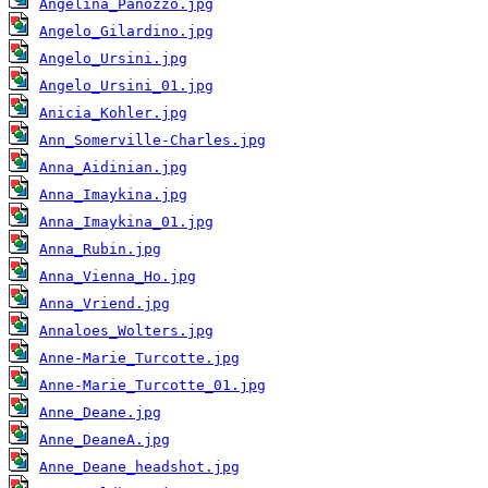
Angelina_Panozzo.jpg
Angelo_Gilardino.jpg
Angelo_Ursini.jpg
Angelo_Ursini_01.jpg
Anicia_Kohler.jpg
Ann_Somerville-Charles.jpg
Anna_Aidinian.jpg
Anna_Imaykina.jpg
Anna_Imaykina_01.jpg
Anna_Rubin.jpg
Anna_Vienna_Ho.jpg
Anna_Vriend.jpg
Annaloes_Wolters.jpg
Anne-Marie_Turcotte.jpg
Anne-Marie_Turcotte_01.jpg
Anne_Deane.jpg
Anne_DeaneA.jpg
Anne_Deane_headshot.jpg