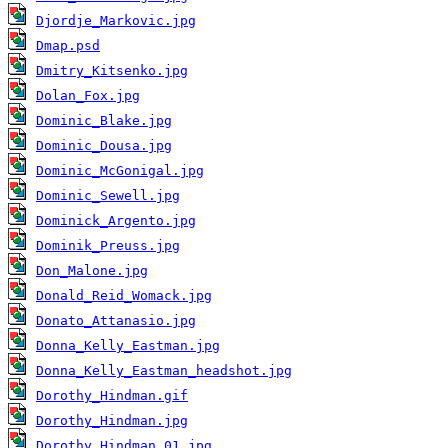
Djordje_Markovic.jpg
Dmap.psd
Dmitry_Kitsenko.jpg
Dolan_Fox.jpg
Dominic_Blake.jpg
Dominic_Dousa.jpg
Dominic_McGonigal.jpg
Dominic_Sewell.jpg
Dominick_Argento.jpg
Dominik_Preuss.jpg
Don_Malone.jpg
Donald_Reid_Womack.jpg
Donato_Attanasio.jpg
Donna_Kelly_Eastman.jpg
Donna_Kelly_Eastman_headshot.jpg
Dorothy_Hindman.gif
Dorothy_Hindman.jpg
Dorothy_Hindman_01.jpg