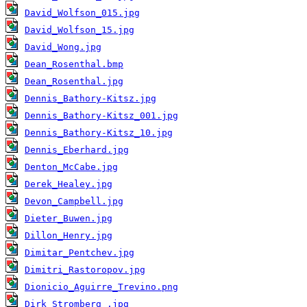
David_Wolfson_015.jpg
David_Wolfson_15.jpg
David_Wong.jpg
Dean_Rosenthal.bmp
Dean_Rosenthal.jpg
Dennis_Bathory-Kitsz.jpg
Dennis_Bathory-Kitsz_001.jpg
Dennis_Bathory-Kitsz_10.jpg
Dennis_Eberhard.jpg
Denton_McCabe.jpg
Derek_Healey.jpg
Devon_Campbell.jpg
Dieter_Buwen.jpg
Dillon_Henry.jpg
Dimitar_Pentchev.jpg
Dimitri_Rastoropov.jpg
Dionicio_Aguirre_Trevino.png
Dirk_Stromberg .jpg